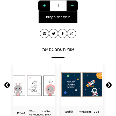
הוסף לסל הקניות
אולי תאהב גם את
680
₪
סט 3 תמונות בנות - TO
סט 2 - חלומות וחלל
₪
630
₪
THE MOON AND BACK
מסר