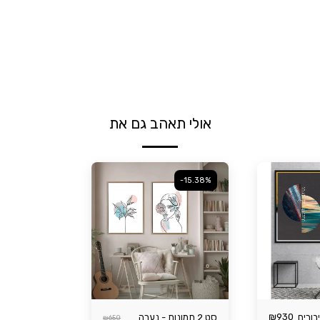
אולי תאהב גם את
-15.38%
₪
930
בורים
סט 2 תמונות - נערה
₪
650