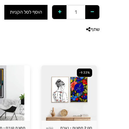
הוסף לסל הקניות
שתף
-9.33%
סט 2 תמונות - נערת
תמונת קנבס - חי
₪
750